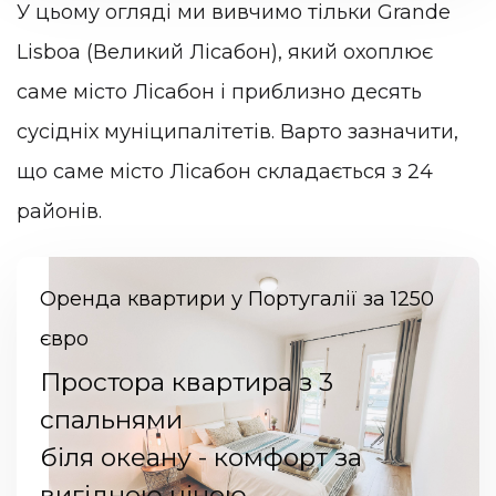
У цьому огляді ми вивчимо тільки Grande
Lisboa (Великий Лісабон), який охоплює
саме місто Лісабон і приблизно десять
сусідніх муніципалітетів. Варто зазначити,
що саме місто Лісабон складається з 24
районів.
Оренда квартири у Португалії за 1250
євро
Простора квартира з 3
спальнями
біля океану - комфорт за
вигідною ціною