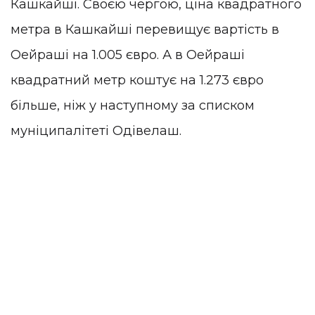
Кашкайші. Своєю чергою, ціна квадратного
метра в Кашкайші перевищує вартість в
Оейраші на 1.005 євро. А в Оейраші
квадратний метр коштує на 1.273 євро
більше, ніж у наступному за списком
муніципалітеті Одівелаш.