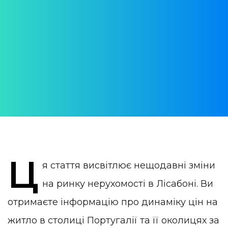
Лісабонської
нерухомості влітку 2024
року
АВТОР:
WithPortugal
ОПУБЛІКОВАНО:
16 August 2024
КАТЕГОРІЯ:
Нерухомість в Португалії
Ц
я стаття висвітлює нещодавні зміни
на ринку нерухомості в Лісабоні. Ви
отримаєте інформацію про динаміку цін на
житло в столиці Португалії та її околицях за