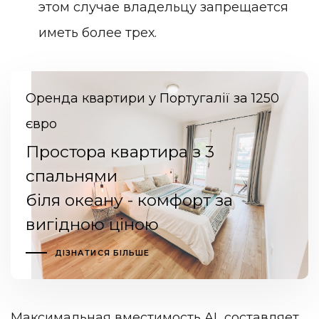
этом случае владельцу запрещается
иметь более трех.
Оренда квартири у Португалії за 1250
євро
Простора квартира з 3
спальнями
біля океану - комфорт за
вигідною ціною
ДІЗНАТИСЯ БІЛЬШЕ
Максимальная вместимость AL составляет