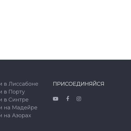
и в Лиссабоне
ПРИСОЕДИНЯЙСЯ
и в Порту
и в Синтре
и на Мадейре
и на Азорах