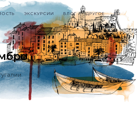
МОСТЬ
ЭКСКУРСИИ
БЛОГ
ДРУГОЕ
RU
имбре
тугалии