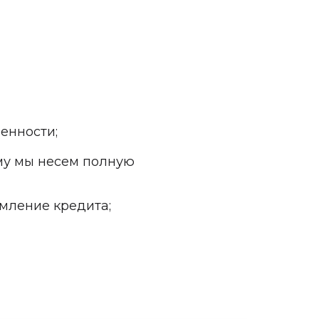
енности;
му мы несем полную
рмление кредита;