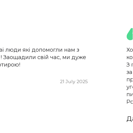
ві люди які допомогли нам з
Хо
! Заощадили свій час, ми дуже
ко
ртирою!
З 
за
пр
21 July 2025
уг
пи
Po
Д