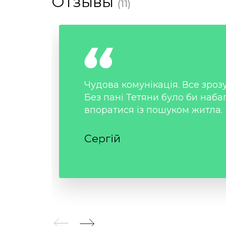
Отзывы
(11)
Чудова комунікація. Все зрозу
Без пані Тетяни було би наба
впоратися із пошуком житла.
Сергій