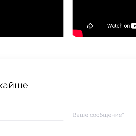
шкайше