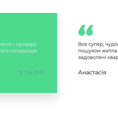
міло і прозоро.
Все супер, чудо
гато складніше
пошуком житла 
задоволені ква
Анастасія
22 July 2025