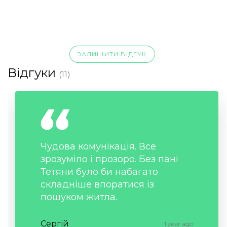
ЗАЛИШИТИ ВІДГУК
Відгуки
(11)
Чудова комунікація. Все
зрозуміло і прозоро. Без пані
Тетяни було би набагато
складніше впоратися із
пошуком житла.
Сергій
1 year ago