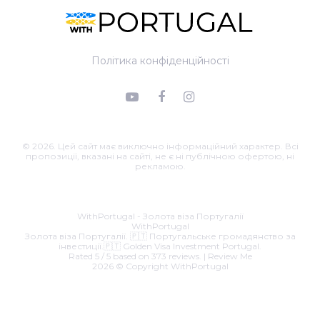
Політика конфіденційності
© 2026. Цей сайт має виключно інформаційний характер. Всі
пропозиції, вказані на сайті, не є ні публічною офертою, ні
рекламою.
Email:
roman@withportugal.com
.
39 - 990
Business hours are
07.00 a.m. to 22.00 p.m. Sunday to Saturday
WithPortugal - Золота віза Португалії
WithPortugal
Золота віза Португалії. 🇵🇹 Португальське громадянство за
інвестиції.🇵🇹 Golden Visa Investment Portugal.
Rated
5
/ 5 based on
373
reviews. |
Review Me
2026 © Copyright
WithPortugal