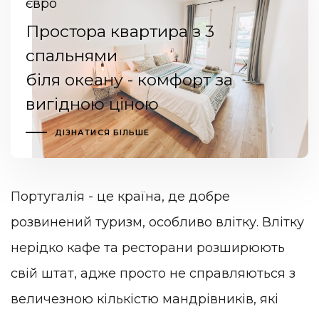
євро
Простора квартира з 3
спальнями
біля океану - комфорт за
вигідною ціною
ДІЗНАТИСЯ БІЛЬШЕ
Португалія - це країна, де добре
розвинений туризм, особливо влітку. Влітку
нерідко кафе та ресторани розширюють
свій штат, адже просто не справляються з
величезною кількістю мандрівників, які