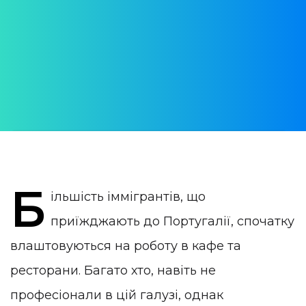
кафе та ресторанах: а чи
варто?
АВТОР:
Alona Bondarenko
ОПУБЛІКОВАНО:
09 August 2022
КАТЕГОРІЯ:
Робота в Португалії
Б
ільшість іммігрантів, що
приїжджають до Португалії, спочатку
влаштовуються на роботу в кафе та
ресторани. Багато хто, навіть не
професіонали в цій галузі, однак