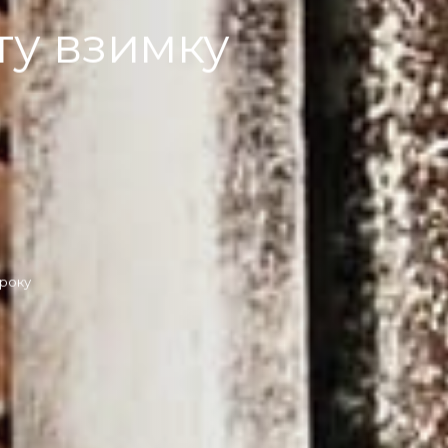
ту взимку
 року