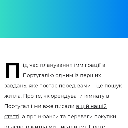
АВТОР:
Юлія Врублевская
ОПУБЛІКОВАНО:
26 March 2022
КАТЕГОРІЯ:
Нерухомість в Португалії
П
ід час планування імміграції в
Португалію одним із перших
завдань, яке постає перед вами – це пошук
житла. Про те, як орендувати кімнату в
Португалії ми вже писали
в цій нашій
статті
, а про нюанси та переваги покупки
власного житла ми писали
тут
. Проте