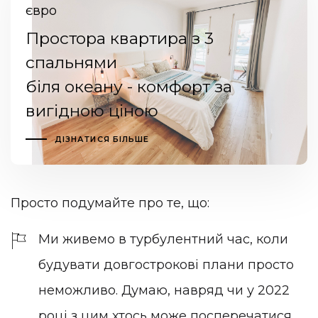
євро
Простора квартира з 3
спальнями
біля океану - комфорт за
вигідною ціною
ДІЗНАТИСЯ БІЛЬШЕ
Просто подумайте про те, що:
Ми живемо в турбулентний час, коли
будувати довгострокові плани просто
неможливо. Думаю, навряд чи у 2022
році з цим хтось може посперечатися.