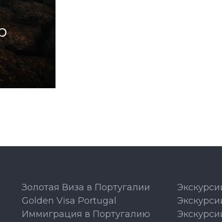
р
Золотая Виза в Португалии
Экскурси
Golden Visa Portugal
Экскурси
Иммиграция в Португалию
Экскурси