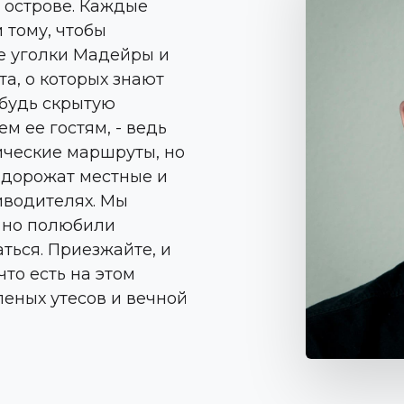
 острове. Каждые
тому, чтобы
е уголки Мадейры и
а, о которых знают
ибудь скрытую
м ее гостям, - ведь
ические маршруты, но
 дорожат местные и
тиводителях. Мы
, но полюбили
ться. Приезжайте, и
то есть на этом
еленых утесов и вечной