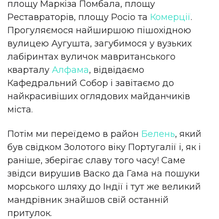
площу Маркіза Помбала, площу
Реставраторів, площу Росіо та
Комерції
.
Прогуляємося найширшою пішохідною
вулицею Аугушта, загубимося у вузьких
лабіринтах вуличок мавританського
кварталу
Алфама
, відвідаємо
Кафедральний Собор і завітаємо до
найкрасивіших оглядових майданчиків
міста.
Потім ми переїдемо в район
Белень
, який
був свідком Золотого віку Португалії і, як і
раніше, зберігає славу того часу! Саме
звідси вирушив Васко да Гама на пошуки
морського шляху до Індії і тут же великий
мандрівник знайшов свій останній
притулок.