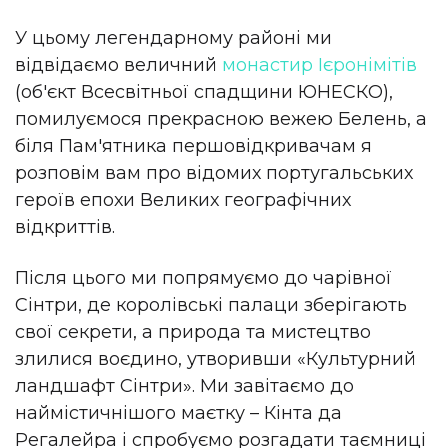
У цьому легендарному районі ми
відвідаємо величний
монастир Ієронімітів
(об'єкт Всесвітньої спадщини ЮНЕСКО),
помилуємося прекрасною вежею Белень, а
біля Пам'ятника першовідкривачам я
розповім вам про відомих португальських
героїв епохи Великих географічних
відкриттів.
Після цього ми попрямуємо до чарівної
Сінтри, де королівські палаци зберігають
свої секрети, а природа та мистецтво
злилися воєдино, утворивши «Культурний
ландшафт Сінтри». Ми завітаємо до
наймістичнішого маєтку – Кінта да
Регалейра і спробуємо розгадати таємниці