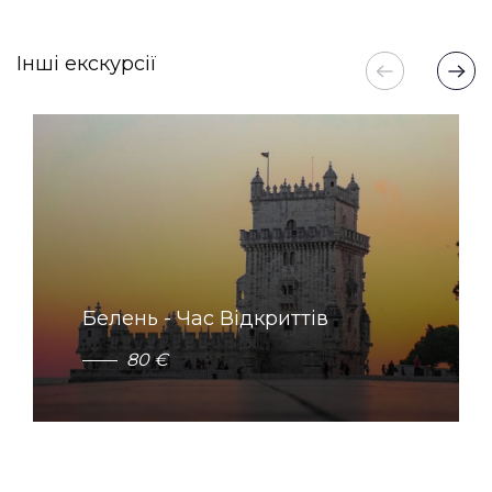
Інші екскурсії
Белень - Час Відкриттів
8
0
€