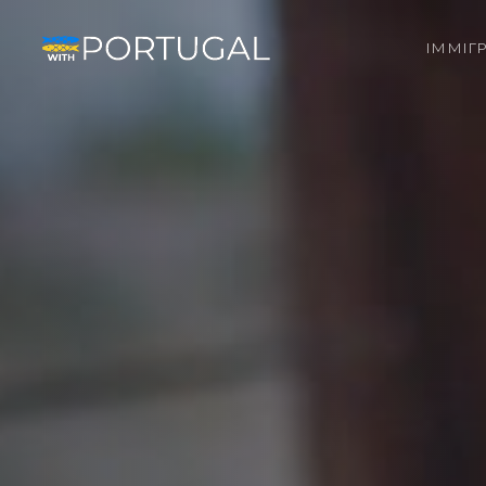
ІММІГ