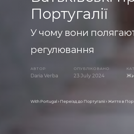
Португалії
У чому вони полягают
регулювання
АВТОР:
ОПУБЛІКОВАНО:
КАТ
Daria Verba
23 July 2024
Жи
With Portugal
Переїзд до Португалії
Життя в Порт