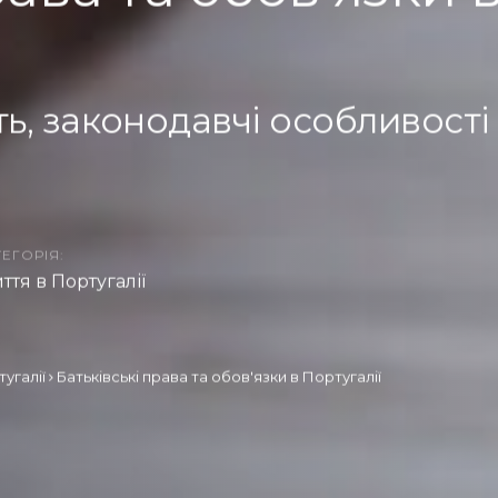
ь, законодавчі особливості
ЕГОРІЯ:
ття в Португалії
угалії
Батьківські права та обов'язки в Португалії