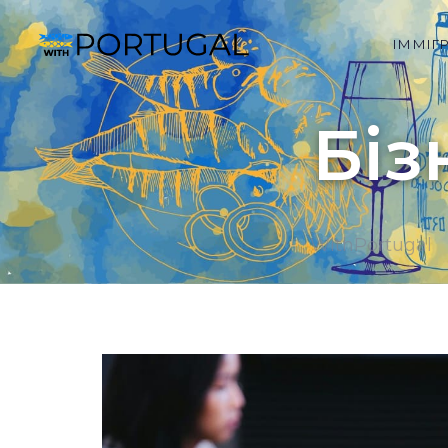
ІММІГ
Біз
WithPortugal