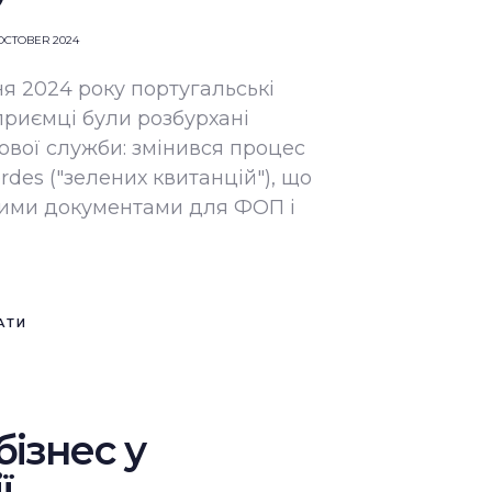
OCTOBER 2024
я 2024 року португальські
приємці були розбурхані
ової служби: змінився процес
rdes ("зелених квитанцій"), що
ними документами для ФОП і
АТИ
ізнес у
ї