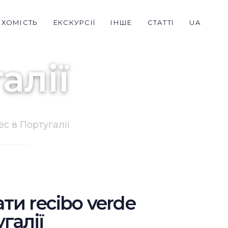
УХОМІСТЬ
ЕКСКУРСІЇ
ІНШЕ
СТАТТІ
UA
алії
ес в Португалії
ти recibo verde
галії