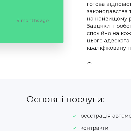
готова відповіст
законодавства 
на найвищому р
9 months ago
Завдяки її робо
спокійно на ко
цього адвоката 
кваліфіковану п
Олена
Основні послуги:
реєстрація автом
контракти