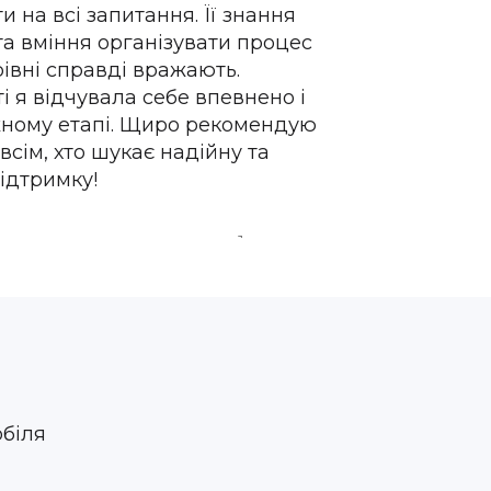
и на всі запитання. Її знання
та вміння організувати процес
івні справді вражають.
ті я відчувала себе впевнено і
жному етапі. Щиро рекомендую
всім, хто шукає надійну та
ідтримку!
1 year ago
обіля