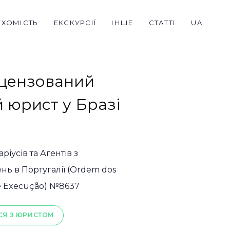
УХОМІСТЬ
ЕКСКУРСІЇ
ІНШЕ
СТАТТІ
UA
іцензований
 юрист у Бразі
ріусів та Агентів з
ь в Португалії (Ordem dos
de Execução) №8637
СЯ З ЮРИСТОМ