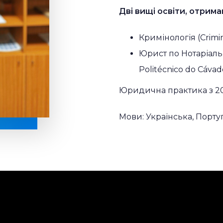
Дві вищі освіти, отриман
Кримінологія (Crimi
Юрист по Нотаріальни
Politécnico do Cávad
Юридична практика з 20
Мови: Українська, Порту