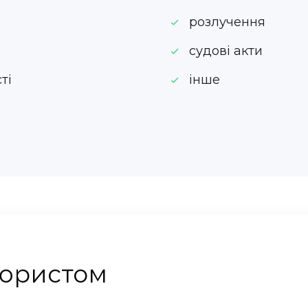
розлучення
судові акти
ті
інше
 юристом