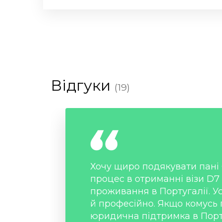
Відгуки
(19)
Хочу щиро подякувати пані 
процес в отриманні візи D7 
проживання в Португалії. У
й професійно. Якщо комусь 
юридична підтримка в Порт