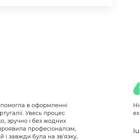
помогла в оформленні
Hi
ртугалії. Увесь процес
ex
, зручно і без жодних
проявила професіоналізм,
Iu
й і завжди була на зв’язку,