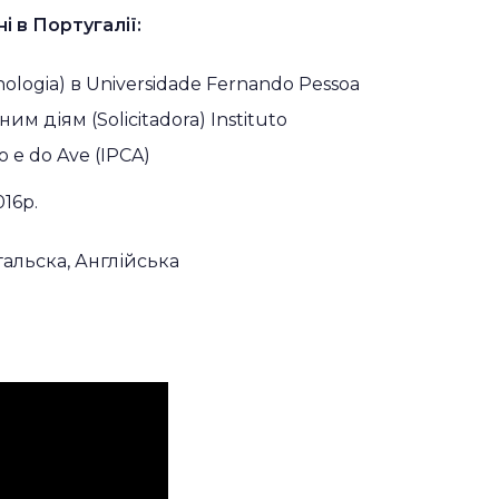
і в Португалії:
nologia) в Universidade Fernando Pessoa
м діям (Solicitadora) Instituto
o e do Ave (IPCA)
16р.
гальска, Англійська