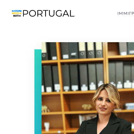
ІММІГ