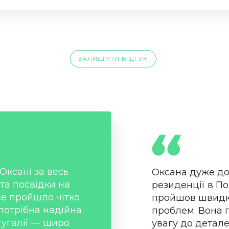
ЗАЛИШИТИ ВІДГУК
Оксані за весь
Оксана дуже до
та посвідки на
резиденції в По
се пройшло чітко
пройшов швидко
потрібна надійна
проблем. Вона 
угалії — щиро
увагу до детале