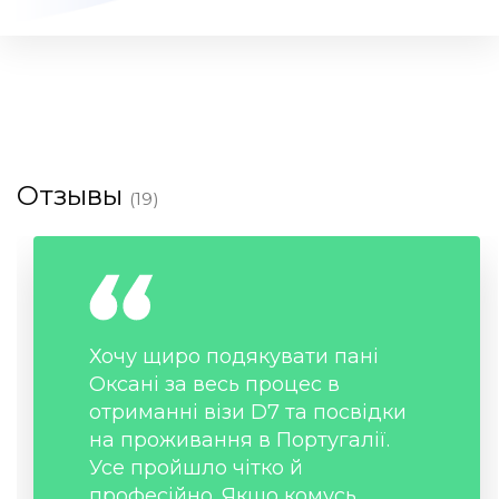
Отзывы
(19)
Хочу щиро подякувати пані
Оксані за весь процес в
отриманні візи D7 та посвідки
на проживання в Португалії.
Усе пройшло чітко й
професійно. Якщо комусь