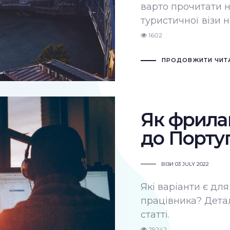
варто прочитати 
туристичної візи н
1602
ПРОДОВЖИТИ ЧИТ
Як фрила
до Португ
ВІЗИ
03 JULY 2022
Які варіанти є дл
працівника? Детал
статті.
29242