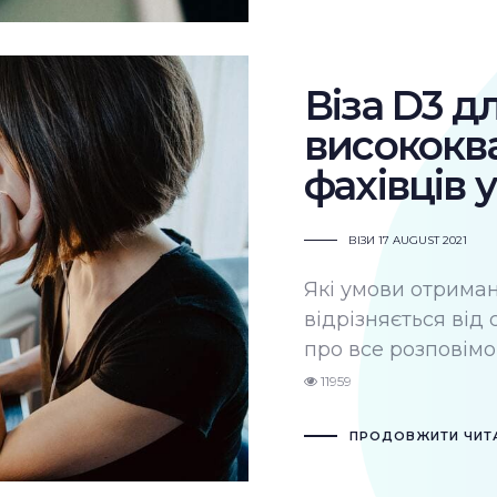
Віза D3 д
висококв
фахівців 
ВІЗИ
17 AUGUST 2021
Які умови отриман
відрізняється від 
про все розповімо 
11959
ПРОДОВЖИТИ ЧИТ