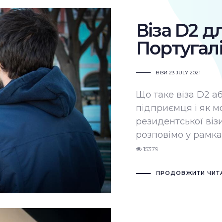
Віза D2 д
Португалі
ВІЗИ
23 JULY 2021
Що таке віза D2 аб
підприємця і як 
резидентської ві
розповімо у рамка
15379
ПРОДОВЖИТИ ЧИТ