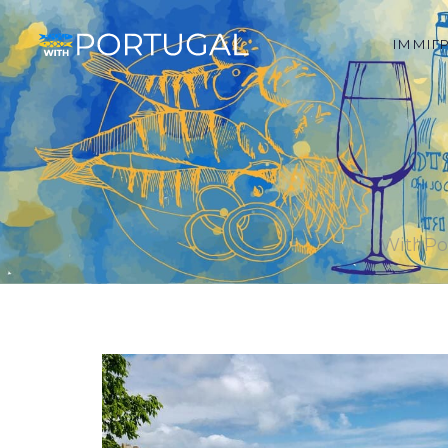
ІММІГ
WithPo