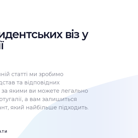
дентських віз у
ї
ній статті ми зробимо
дстав та відповідних
, за якими ви можете легально
ртугалії
, а вам залишиться
нт, який найбільше підходить.
АТИ