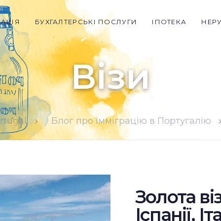
РАЦІЯ
БУХГАЛТЕРСЬКІ ПОСЛУГИ
ІПОТЕКА
НЕР
Візи
rtugal
Блог про імміграцію в Португалію
Золота віз
Іспанії, Іт