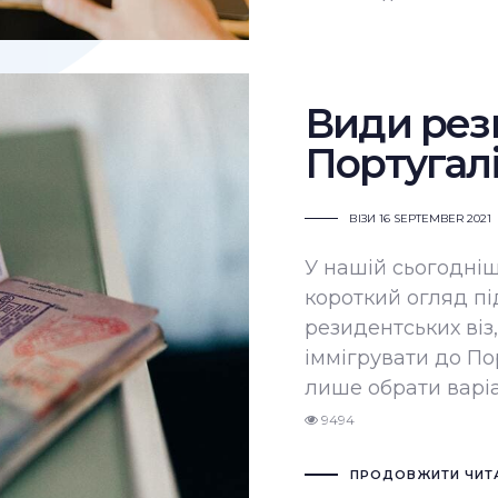
Види рези
Португалі
ВІЗИ
16 SEPTEMBER 2021
У нашій сьогодніш
короткий огляд пі
резидентських віз
іммігрувати до По
лише обрати варіа
9494
ПРОДОВЖИТИ ЧИТ