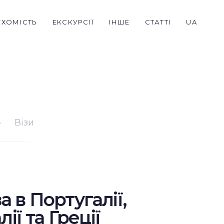
УХОМІСТЬ
ЕКСКУРСІЇ
ІНШЕ
СТАТТІ
UA
Візи
а в Португалії,
алії та Греції