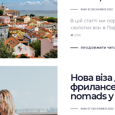
ВІЗИ
15 DECEMBER 2022
В цій статті ми п
«золотих віз» в Порт
2136
ПРОДОВЖИТИ ЧИТ
Нова віза
фрилансер
nomads у 
ВІЗИ
07 DECEMBER 2022