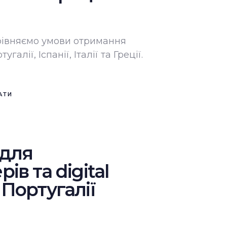
орівняємо умови отримання
угалії, Іспанії, Італії та Греції.
АТИ
 для
ів та digital
Португалії