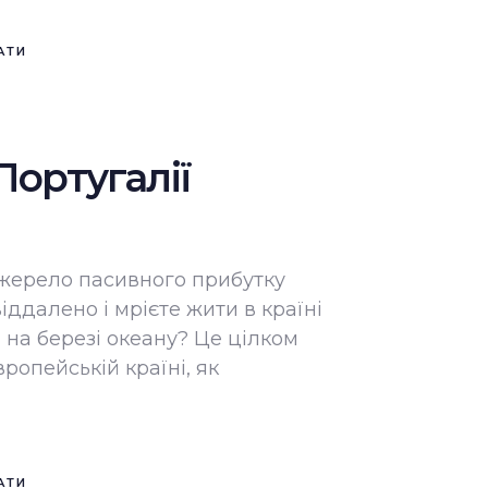
АТИ
 Португалії
джерело пасивного прибутку
іддалено і мрієте жити в країні
 на березі океану? Це цілком
ропейській країні, як
АТИ