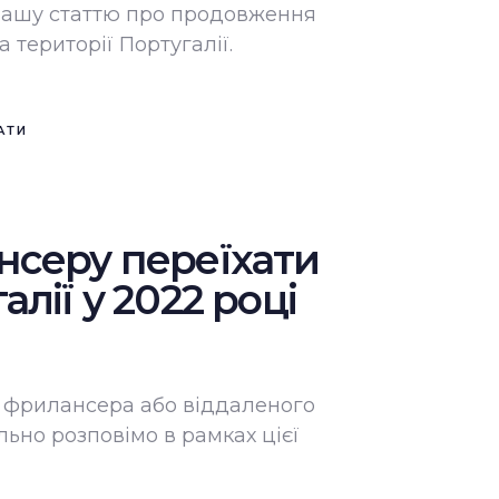
нашу статтю про продовження
а території Португалії.
АТИ
нсеру переїхати
алії у 2022 році
я фрилансера або віддаленого
ьно розповімо в рамках цієї