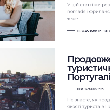
У
цій статті
ми розп
nomads і фрилансе
4677
ПРОДОВЖИТИ ЧИТ
Продовж
туристичн
Португалі
ВІЗИ
08 AUGUST 2022
Не знаєте, як про
якості туриста в 