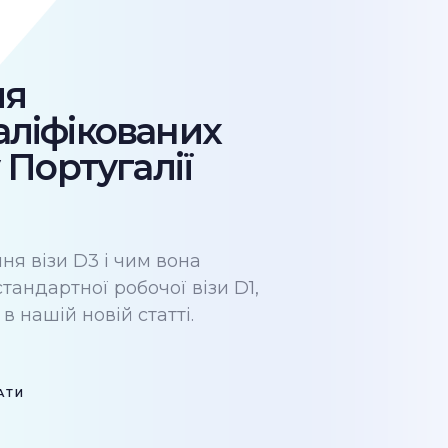
ля
аліфікованих
у Португалії
ня візи D3 і чим вона
стандартної робочої візи D1,
в нашій новій статті.
АТИ