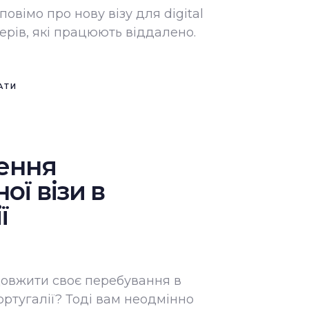
овімо про нову візу для digital
рів, які працюють віддалено.
АТИ
ення
ої візи в
ї
довжити своє перебування в
Португалії? Тоді вам неодмінно