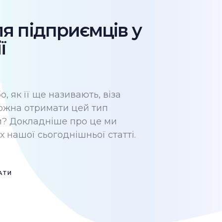
ля підприємців у
ї
о, як її ще називають, віза
можна отримати цей тип
зи? Докладніше про це ми
х нашої сьогоднішньої статті.
АТИ