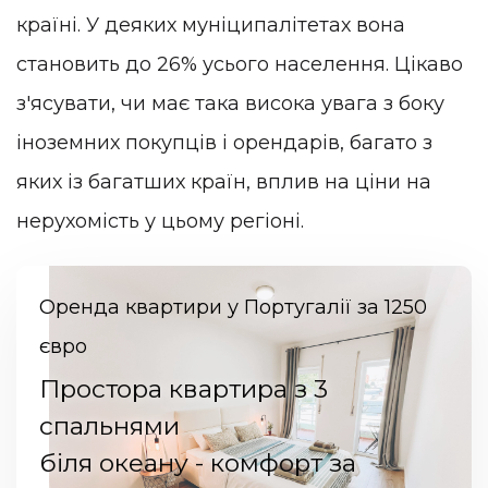
країні. У деяких муніципалітетах вона
становить до 26% усього населення. Цікаво
з'ясувати, чи має така висока увага з боку
іноземних покупців і орендарів, багато з
яких із багатших країн, вплив на ціни на
нерухомість у цьому регіоні.
Оренда квартири у Португалії за 1250
євро
Простора квартира з 3
спальнями
біля океану - комфорт за