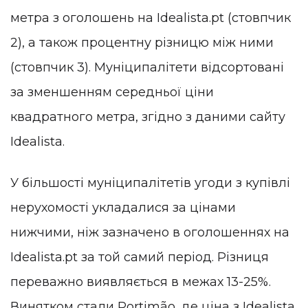
метра з оголошень на Idealista.pt (стовпчик
2), а також процентну різницю між ними
(стовпчик 3). Муніципалітети відсортовані
за зменшенням середньої ціни
квадратного метра, згідно з даними сайту
Idealista.
У більшості муніципалітетів угоди з купівлі
нерухомості укладалися за цінами
нижчими, ніж зазначено в оголошеннях на
Idealista.pt за той самий період. Різниця
переважно виявляється в межах 13-25%.
Винятком стали Portimão, де ціна з Idealista