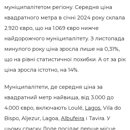
муніципалітетом регіону. Середня ціна
квадратного метра в січні 2024 року склала
2.920 євро, що на 1.069 євро нижче
найдорожчого муніципалітету. З листопада
минулого року ціна зросла лише на 0,31%,
що на рівні статистичної похибки. А от за рік
ціна зросла істотно, на 14%.
Муніципалітети, де середня ціна за
квадратний метр найвища, від 3.000 до
4.000 євро, включають Loulé,
Lagos
, Vila do
Bispo, Aljezur, Lagoa,
Albufeira
і Tavira. У
цьому списку Лоле посідає перше місце.