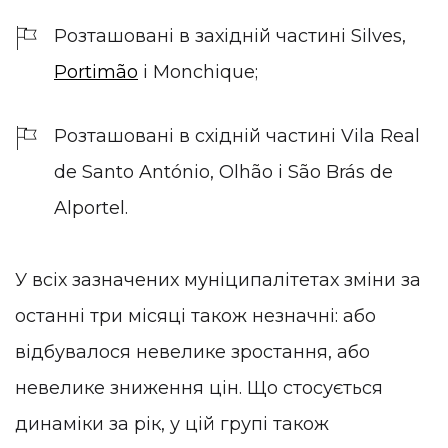
Розташовані в західній частині Silves,
Portimão
і Monchique;
Розташовані в східній частині Vila Real
de Santo António, Olhão і São Brás de
Alportel.
У всіх зазначених муніципалітетах зміни за
останні три місяці також незначні: або
відбувалося невелике зростання, або
невелике зниження цін. Що стосується
динаміки за рік, у цій групі також