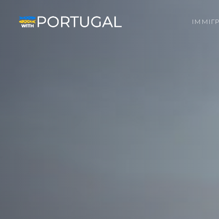
ІММІГ