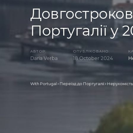
Довгостроков
Португалії у 2
АВТОР:
ОПУБЛІКОВАНО:
К
Daria Verba
18 October 2024
Н
With Portugal
Переїзд до Португалії
Нерухомість 