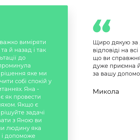
 важко виміряти
Щиро дякую за 
та й назад і так
відповіді на всі
ьтації до
що ви справжня 
проминула
дуже приємна й
е рішення яке ми
за вашу допомо
ити собі спокій у
таннях. Яна -
Микола
ає як провести
яхом. Якщо є
ирішуйте задачі
ати з Яною ви
ли людину яка
ь і допоможе