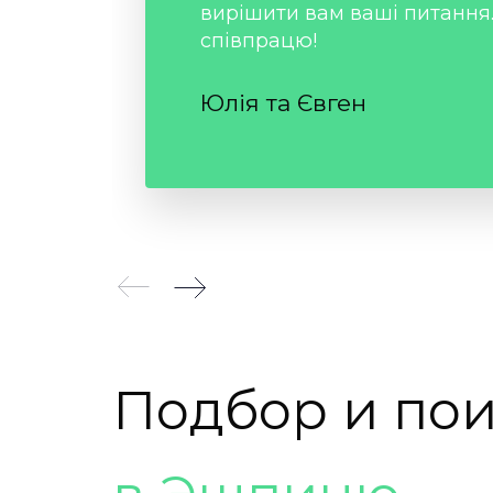
вирішити вам ваші питання
співпрацю!
Юлія та Євген
Подбор
и
пои