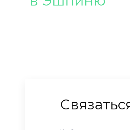
в
Эшпиню
Связатьс