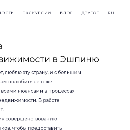
МОСТЬ
ЭКСКУРСИИ
БЛОГ
ДРУГОЕ
RU
а
движимости в Эшпиню
т, люблю эту страну, и с большим
ам полюбить ее тоже.
 всеми нюансами в процессах
недвижимости. В работе
т.
му совершенствованию
ков, чтобы предоставить