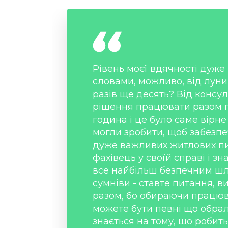
Рівень моєї вдячності дуже
словами, можливо, від луни 
разів ще десять? Від консул
рішення працювати разом 
година і це було саме вірн
могли зробити, щоб забезпеч
дуже важливих житлових пи
фахівець у своїй справі і зн
все найбільш безпечним шл
сумніви - ставте питання, в
разом, бо обираючи працюв
можете бути певні що обра
знається на тому, що робит