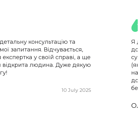
детальну консультацію та
Я 
 мої запитання. Відчувається,
до
експертка у своїй справі, а ще
су
 відкрита людина. Дуже дякую
(я
гу!
на
до
бе
10 July 2025
О