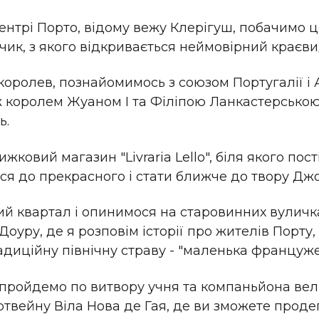
нтрі Порто, відому вежу Клерігуш, побачимо ц
к, з якого відкривається неймовірний краєвид
королев, познайомимось з союзом Португалії і А
королем Жуаном І та Філіпою Ланкастерською, 
ь.
ковий магазин "Livraria Lello", біля якого пост
ися до прекрасного і стати ближче до твору Дж
й квартал і опинимося на старовинних вуличка
уру, де я розповім історії про жителів Порту, ї
адиційну північну страву - "маленька француже
пройдемо по витвору учня та компаньйона вел
ортвейну Віла Нова де Гая, де ви зможете проде