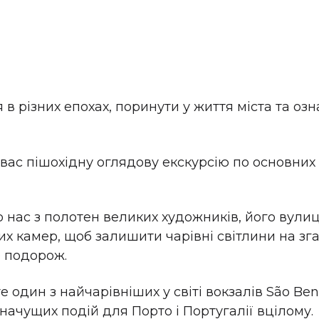
в різних епохах, поринути у життя міста та оз
 вас пішохідну оглядову екскурсію по основни
 нас з полотен великих художників, його вулиці 
х камер, щоб залишити чарівні світлини на зга
 подорож.
 один з найчарівніших у світі вокзалів São Ben
значущих подій для Порто і Португалії вцілому.