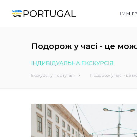
ІММІГ
Подорож у часі - це мож
ІНДИВІДУАЛЬНА ЕКСКУРСІЯ
Екскурсії у Португалії
Подорож у часі - це м