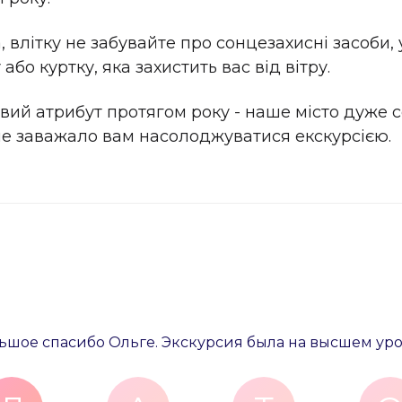
, влітку не забувайте про сонцезахисні засоби
бо куртку, яка захистить вас від вітру.
вий атрибут протягом року - наше місто дуже с
не заважало вам насолоджуватися екскурсією.
ьшое спасибо Ольге. Экскурсия была на высшем уро