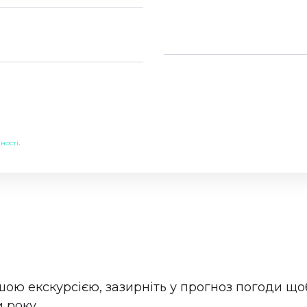
ності
.
ашою екскурсією, зазирніть у прогноз погоди 
 року.