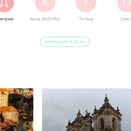
Д
A
Т
итрий
Anna KAEHNE
Тетяна
Оле
ЗАЛИШИТИ ВІДГУК