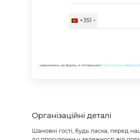
+351
надсилаючи цю форму, я погоджуюся
Політикою конфіденцій
Організаційні деталі
Шановні гості, будь ласка, перед н
до прогулянки у залежності від пори