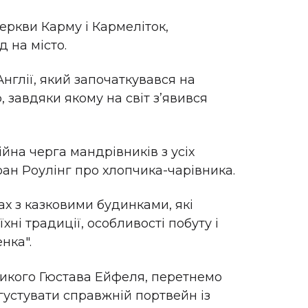
еркви Карму і Кармеліток,
 на місто.
нглії, який започаткувався на
завдяки якому на світ зʼявився
ійна черга мандрівників з усіх
оан Роулінг про хлопчика-чарівника.
х з казковими будинками, які
хні традиції, особливості побуту і
нка".
икого Гюстава Ейфеля, перетнемо
густувати справжній портвейн із