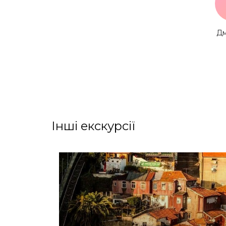
Дм
Інші екскурсії