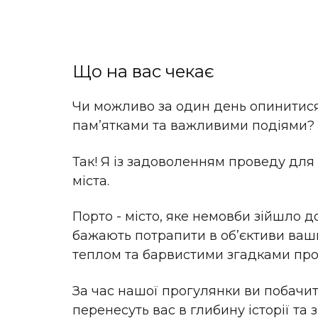
Що на вас чекає
Чи можливо за один день опинитися 
памʼятками та важливими подіями?
Так! Я із задоволенням проведу для
міста.
Порто - місто, яке немовби зійшло до
бажають потрапити в обʼєктиви ваши
теплом та барвистими згадками про
За час нашої прогулянки ви побачите
перенесуть вас в глибину історії та 