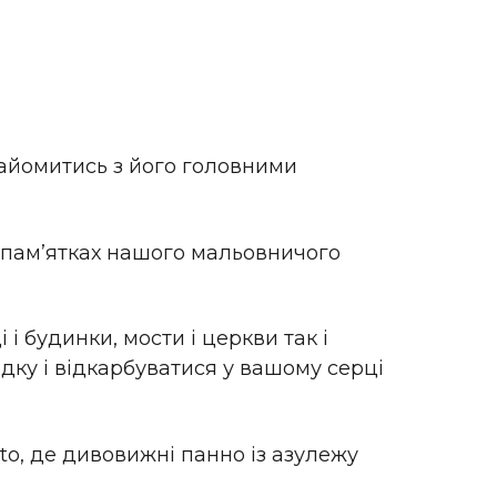
найомитись з його головними
х памʼятках нашого мальовничого
і будинки, мости і церкви так і
дку і відкарбуватися у вашому серці
to, де дивовижні панно із азулежу