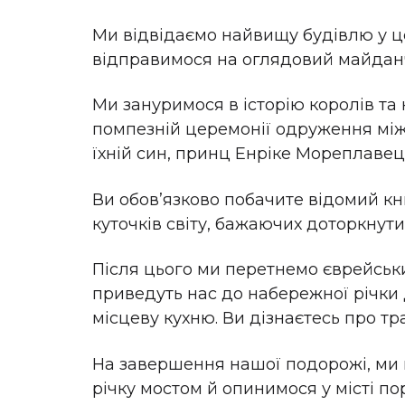
Ми відвідаємо найвищу будівлю у це
відправимося на оглядовий майданчи
Ми зануримося в історію королів та 
помпезній церемонії одруження між 
їхній син, принц Енріке Мореплавец
Ви обовʼязково побачите відомий книж
куточків світу, бажаючих доторкнут
Після цього ми перетнемо єврейськи
приведуть нас до набережної річки До
місцеву кухню. Ви дізнаєтесь про тр
На завершення нашої подорожі, ми 
річку мостом й опинимося у місті п