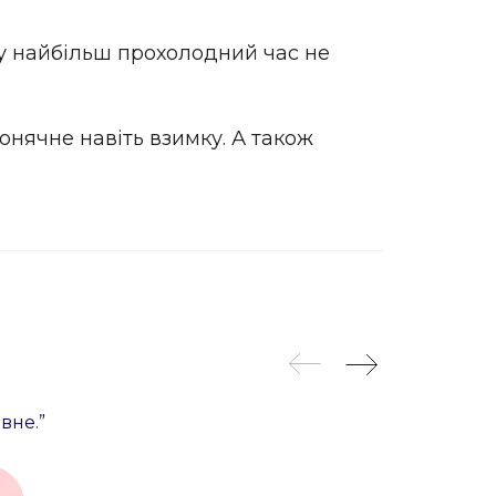
, у найбільш прохолодний час не
онячне навіть взимку. А також
вне.”
“Ми глибоко вражені знаннями О
зокрема Порту. Сьогодні ми от
не могли бути більш задоволе
може справді передати свою лю