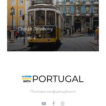
Серце Лісабону
8
0
€
Політика конфіденційності