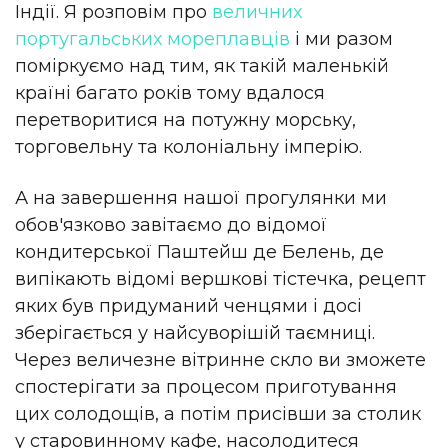
Індії. Я розповім про
величних
португальських мореплавців
і ми разом
поміркуємо над тим, як такій маленькій
країні багато років тому вдалося
перетворитися на потужну морську,
торговельну та колоніальну імперію.
А на завершення нашої прогулянки ми
обов'язково завітаємо до відомої
кондитерської Паштейш де Белень, де
випікають відомі вершкові тістечка, рецепт
яких був придуманий ченцями і досі
зберігається у найсуворішій таємниці.
Через величезне вітринне скло ви зможете
спостерігати за процесом приготування
цих солодощів, а потім присівши за столик
у старовинному кафе, насолодитеся