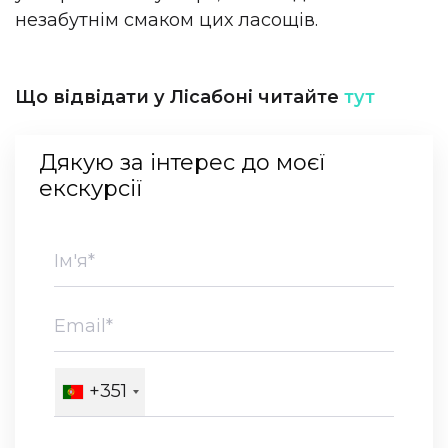
незабутнім смаком цих ласощів.
Що відвідати у Лісабоні читайте
тут
Дякую за інтерес до моєї
екскурсії
+351