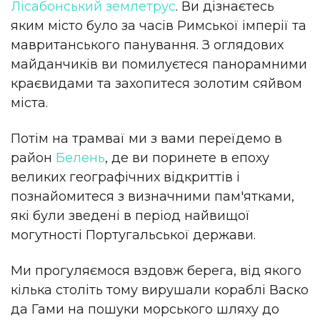
Лісабонський землетрус
. Ви дізнаєтесь
яким місто було за часів Римської імперії та
мавританського панування. З оглядових
майданчиків ви помилуєтеся панорамними
краєвидами та захопитеся золотим сяйвом
міста.
Потім на трамваї ми з вами переїдемо в
район
Белень
, де ви поринете в епоху
великих географічних відкриттів і
познайомитеся з визначними пам'ятками,
які були зведені в період найвищої
могутності Португальської держави.
Ми прогуляємося вздовж берега, від якого
кілька століть тому вирушали кораблі Васко
да Гами на пошуки морського шляху до