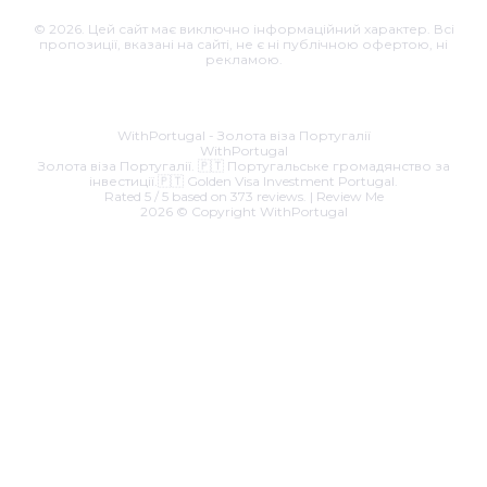
© 2026. Цей сайт має виключно інформаційний характер. Всі
пропозиції, вказані на сайті, не є ні публічною офертою, ні
рекламою.
Email:
roman@withportugal.com
.
39 - 990
Business hours are
07.00 a.m. to 22.00 p.m. Sunday to Saturday
WithPortugal - Золота віза Португалії
WithPortugal
Золота віза Португалії. 🇵🇹 Португальське громадянство за
інвестиції.🇵🇹 Golden Visa Investment Portugal.
Rated
5
/ 5 based on
373
reviews. |
Review Me
2026 © Copyright
WithPortugal