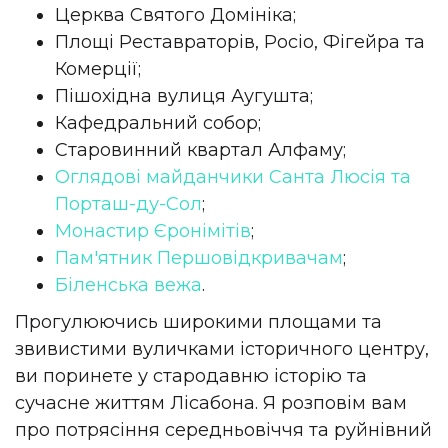
Церква Святого Домініка;
Площі Реставраторів, Росіо, Фігейра та
Комерції;
Пішохідна вулиця Аугушта;
Кафедральний собор;
Старовинний квартал Алфаму;
Оглядові майданчики Санта Люсія та
Порташ-ду-Сол
;
Монастир Єронімітів
;
Пам'ятник Першовідкривачам
;
Біленська вежа
.
Прогулюючись широкими площами та
звивистими вуличками історичного центру,
ви поринете у стародавню історію та
сучасне життям Лісабона. Я розповім вам
про потрясіння середньовіччя та руйнівний