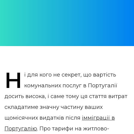
АВТОР:
Yulia Vrublevskaia
ОПУБЛІКОВАНО:
27 August 2022
КАТЕГОРІЯ:
Життя в Португалії
Н
і для кого не секрет, що вартість
комунальних послуг в Португалії
досить висока, і саме тому ця стаття витрат
складатиме значну частину ваших
щомісячних видатків після
імміграції в
Португалію
. Про тарифи на житлово-