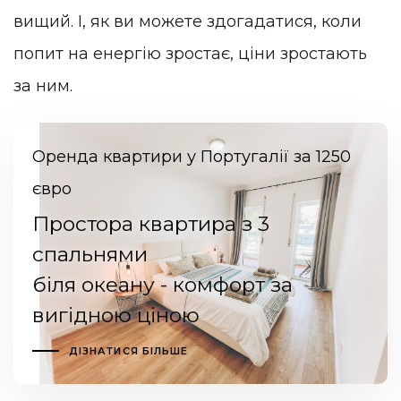
вищий. І, як ви можете здогадатися, коли
попит на енергію зростає, ціни зростають
за ним.
Оренда квартири у Португалії за 1250
євро
Простора квартира з 3
спальнями
біля океану - комфорт за
вигідною ціною
ДІЗНАТИСЯ БІЛЬШЕ