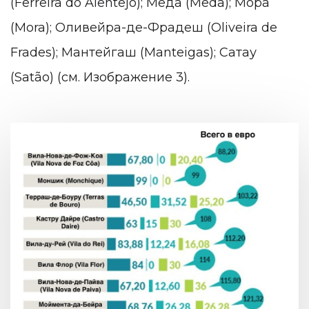
(Ferreira do Alentejo); Меда (Mêda); Мора
(Mora); Оливейра-де-Фрадеш (Oliveira de
Frades); Мантейгаш (Manteigas); Сатау
(Satão) (см. Изображение 3).