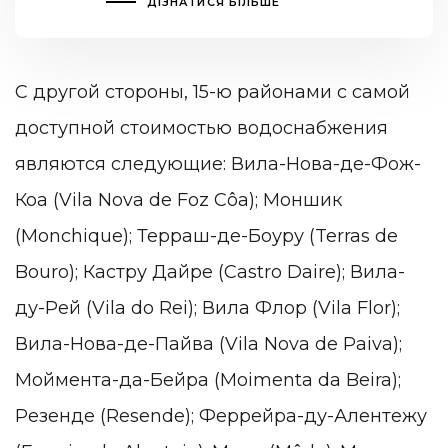
ДІЗНАТИСЯ БІЛЬШЕ
С другой стороны, 15-ю районами c самой
доступной стоимостью водоснабжения
являются следующие: Вила-Нова-де-Фож-
Коа (Vila Nova de Foz Côa); Моншик
(Monchique); Терраш-де-Боуру (Terras de
Bouro); Кастру Дайре (Castro Daire); Вила-
ду-Рей (Vila do Rei); Вила Флор (Vila Flor);
Вила-Нова-де-Пайва (Vila Nova de Paiva);
Моймента-да-Бейра (Moimenta da Beira);
Резенде (Resende); Феррейра-ду-Алентежу