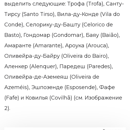
выделить следующие: Трофа (Trofa), Санту-
Тирсу (Santo Tirso), Вила-ду-Конде (Vila do
Conde), Селорику-ду-Башту (Celorico de
Basto), Гондомар (Gondomar), Баяу (Baião),
Амаранте (Amarante), Ароука (Arouca),
Оливейра-ду-Байру (Oliveira do Bairo),
Аленкер (Alenquer), Паредеш (Paredes),
Оливейра-де-Аземеяш (Oliveira de
Azeméis), Эшпозенде (Esposende), Фафе
(Fafe) и Ковилья (Covilhã) (см. Изображение
2).