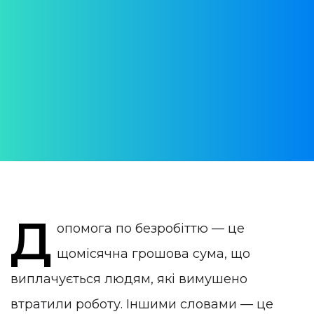
в Португалії у 2024 році
Хто має право, максимальна сума,
термін виплати, правила
АВТОР:
Daria Verba
ОПУБЛІКОВАНО:
01 February 2024
КАТЕГОРІЯ:
Робота в Португалії
Д
опомога по безробіттю — це
щомісячна грошова сума, що
виплачується людям, які вимушено
втратили роботу. Іншими словами — це