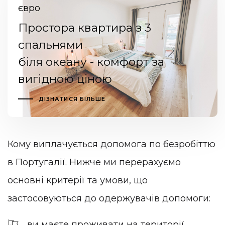
євро
Простора квартира з 3
спальнями
біля океану - комфорт за
вигідною ціною
ДІЗНАТИСЯ БІЛЬШЕ
Кому виплачується допомога по безробіттю
в Португалії. Нижче ми перерахуємо
основні критерії та умови, що
застосовуються до одержувачів допомоги:
ви маєте проживати на території