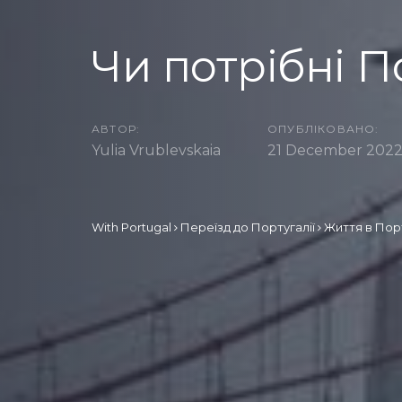
Чи потрібні П
АВТОР:
ОПУБЛІКОВАНО:
Yulia Vrublevskaia
21 December 202
With Portugal
Переїзд до Португалії
Життя в Порт