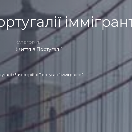
ортугалії іммігран
КАТЕГОРІЯ:
2
Життя в Португалії
угалії
Чи потрібні Португалії іммігранти?