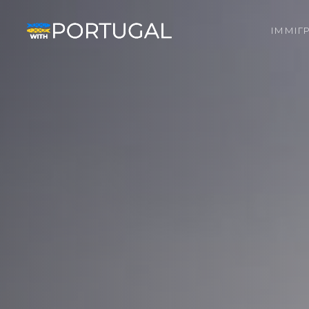
ІММІГ