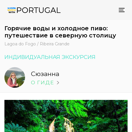
Tog
nav
Горячие воды и холодное пиво:
путешествие в северную столицу
Lagoa do Fogo / Ribeira Grande
ИНДИВИДУАЛЬНАЯ ЭКСКУРСИЯ
Сюзанна
O ГИДE