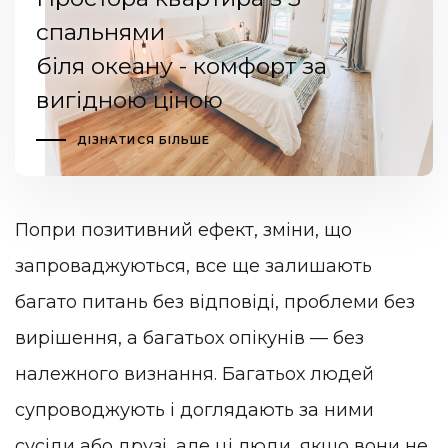
спальнями
біля океану - комфорт за
вигідною ціною
ДІЗНАТИСЯ БІЛЬШЕ
Попри позитивний ефект, зміни, що
запроваджуються, все ще залишають
багато питань без відповіді, проблеми без
вирішення, а багатьох опікунів — без
належного визнання. Багатьох людей
супроводжують і доглядають за ними
сусіди або друзі, але ці люди, якщо вони не