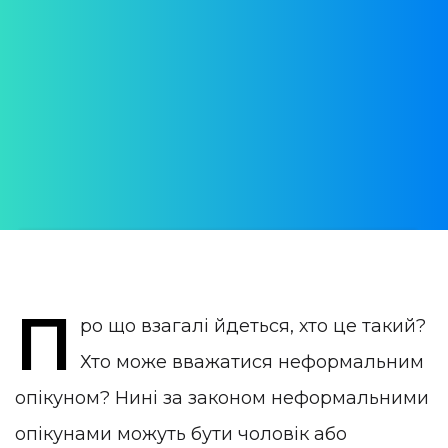
Португалії
Правила та умови подання заяви на
отримання статусу, права та обов'язки
АВТОР:
Daria Verba
ОПУБЛІКОВАНО:
11 March 2024
КАТЕГОРІЯ:
Життя в Португалії
П
ро що взагалі йдеться, хто це такий?
Хто може вважатися неформальним
опікуном? Нині за законом неформальними
опікунами можуть бути чоловік або