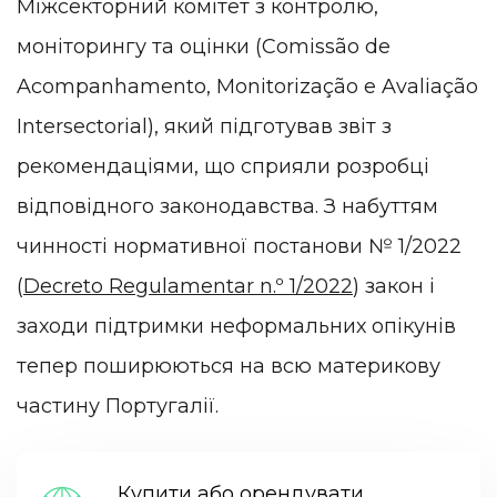
Міжсекторний комітет з контролю,
моніторингу та оцінки (Comissão de
Acompanhamento, Monitorização e Avaliação
Intersectorial), який підготував звіт з
рекомендаціями, що сприяли розробці
відповідного законодавства. З набуттям
чинності нормативної постанови № 1/2022
(
Decreto Regulamentar n.º 1/2022
) закон і
заходи підтримки неформальних опікунів
тепер поширюються на всю материкову
частину Португалії.
Купити або орендувати