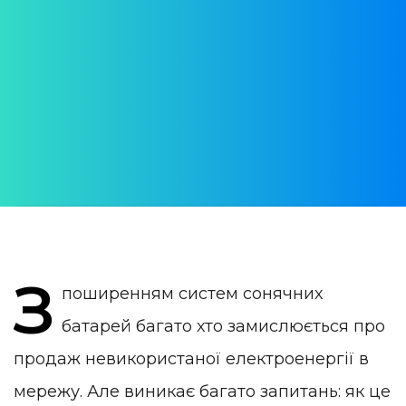
сонячної енергії в
Португалії
Усе, що потрібно знати
АВТОР:
Daria Verba
ОПУБЛІКОВАНО:
01 October 2023
КАТЕГОРІЯ:
Життя в Португалії
З
поширенням систем сонячних
батарей багато хто замислюється про
продаж невикористаної електроенергії в
мережу. Але виникає багато запитань: як це