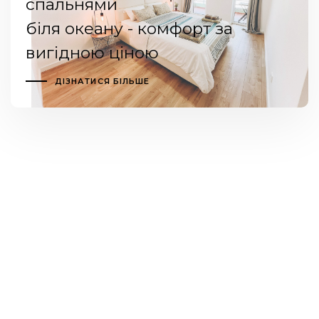
спальнями
біля океану - комфорт за
вигідною ціною
ДІЗНАТИСЯ БІЛЬШЕ