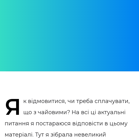
Португалії
"Безкоштовні" закуски, напої та інші
подібні "презенти" від закладу
АВТОР:
Daria Verba
ОПУБЛІКОВАНО:
14 March 2024
КАТЕГОРІЯ:
Життя в Португалії
Я
к відмовитися, чи треба сплачувати,
що з чайовими? На всі ці актуальні
питання я постараюся відповісти в цьому
матеріалі. Тут я зібрала невеликий