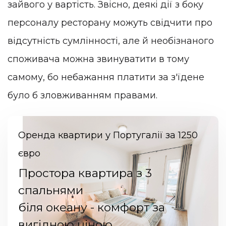
зайвого у вартість. Звісно, деякі дії з боку
персоналу ресторану можуть свідчити про
відсутність сумлінності, але й необізнаного
споживача можна звинуватити в тому
самому, бо небажання платити за з'їдене
було б зловживанням правами.
Оренда квартири у Португалії за 1250
євро
Простора квартира з 3
спальнями
біля океану - комфорт за
вигідною ціною