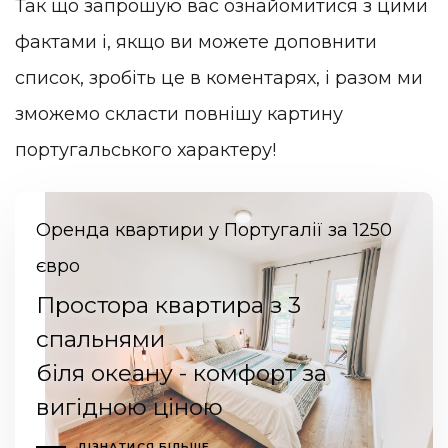
Так що запрошую вас ознайомитися з цими
фактами і, якщо ви можете доповнити
список, зробіть це в коментарях, і разом ми
зможемо скласти повнішу картину
португальського характеру!
Оренда квартири у Португалії за 1250
євро
Простора квартира з 3
спальнями
біля океану - комфорт за
вигідною ціною
ДІЗНАТИСЯ БІЛЬШЕ