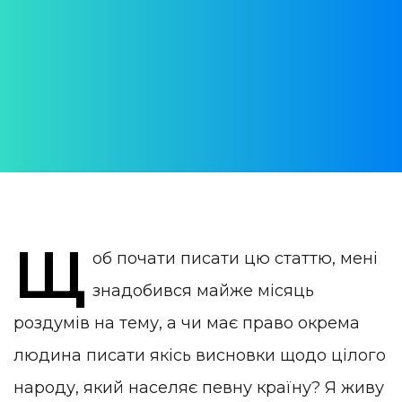
7 фактів про мешканців Португалії
АВТОР:
Юлія Врублевская
ОПУБЛІКОВАНО:
07 March 2021
КАТЕГОРІЯ:
Життя в Португалії
Щ
об почати писати цю статтю, мені
знадобився майже місяць
роздумів на тему, а чи має право окрема
людина писати якісь висновки щодо цілого
народу, який населяє певну країну? Я живу