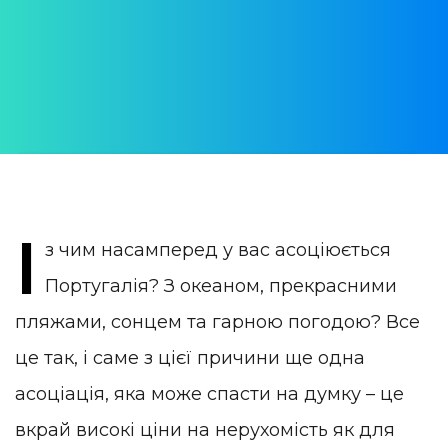
АВТОР:
Юлія Врублевская
ОПУБЛІКОВАНО:
23 March 2022
КАТЕГОРІЯ:
Нерухомість в Португалії
І
з чим насамперед у вас асоціюється
Португалія? З океаном, прекрасними
пляжами, сонцем та гарною погодою? Все
це так, і саме з цієї причини ще одна
асоціація, яка може спасти на думку – це
вкрай високі ціни на нерухомість як для