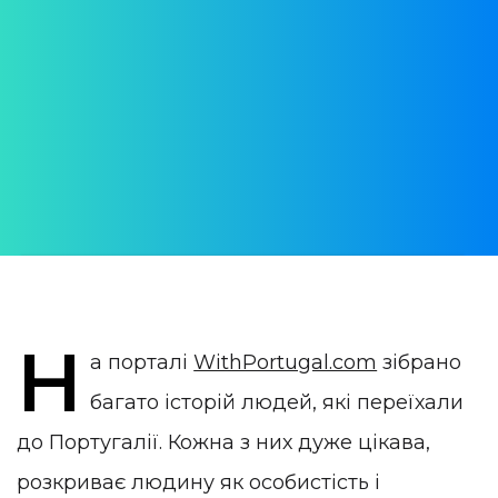
Португалії
Що знає статистика про іноземців у
Португалії
АВТОР:
WithPortugal
ОПУБЛІКОВАНО:
29 September 2023
КАТЕГОРІЯ:
Життя в Португалії
Н
а порталі
WithPortugal.com
зібрано
багато історій людей, які переїхали
до Португалії. Кожна з них дуже цікава,
розкриває людину як особистість і