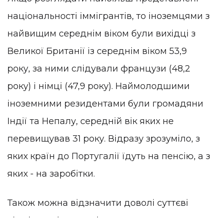
національності іммігрантів, то іноземцями з
найвищим середнім віком були вихідці з
Великої Британії із середнім віком 53,9
року, за ними слідували французи (48,2
року) і німці (47,9 року). Наймолодшими
іноземними резидентами були громадяни
Індії та Непалу, середній вік яких не
перевищував 31 року. Відразу зрозуміло, з
яких країн до Португалії їдуть на пенсію, а з
яких - на заробітки.
Також можна відзначити доволі суттєві