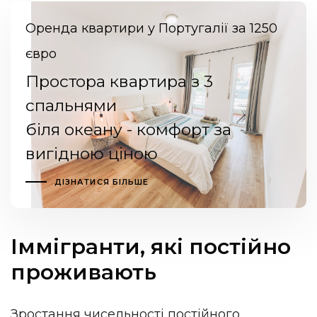
Оренда квартири у Португалії за 1250
євро
Простора квартира з 3
спальнями
біля океану - комфорт за
вигідною ціною
ДІЗНАТИСЯ БІЛЬШЕ
Іммігранти, які постійно
проживають
Зростання чисельності постійного