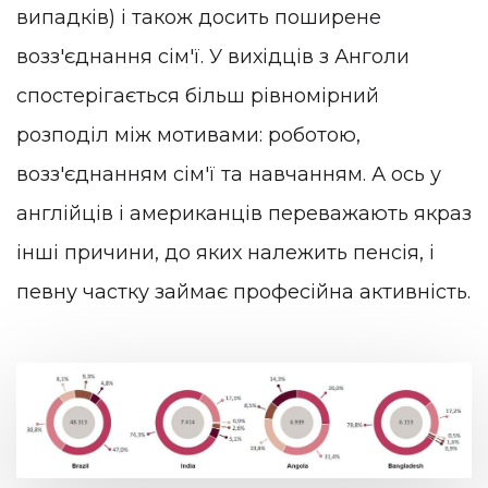
випадків) і також досить поширене
возз'єднання сім'ї. У вихідців з Анголи
спостерігається більш рівномірний
розподіл між мотивами: роботою,
возз'єднанням сім'ї та навчанням. А ось у
англійців і американців переважають якраз
інші причини, до яких належить пенсія, і
певну частку займає професійна активність.