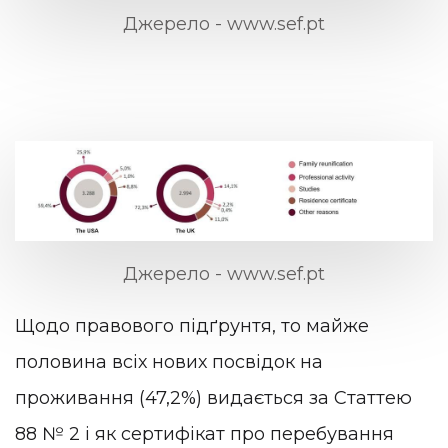
Джерело - www.sef.pt
Джерело - www.sef.pt
Щодо правового підґрунтя, то майже
половина всіх нових посвідок на
проживання (47,2%) видається за Статтею
88 № 2 і як сертифікат про перебування