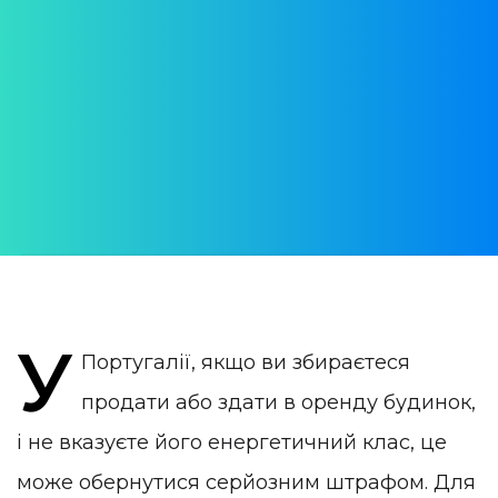
сертифікат у Португалії
Що це таке, де його можна отримати та
скільки він коштує
АВТОР:
Daria Verba
ОПУБЛІКОВАНО:
29 March 2025
КАТЕГОРІЯ:
Нерухомість в Португалії
У
Португалії, якщо ви збираєтеся
продати або здати в оренду будинок,
і не вказуєте його енергетичний клас, це
може обернутися серйозним штрафом. Для