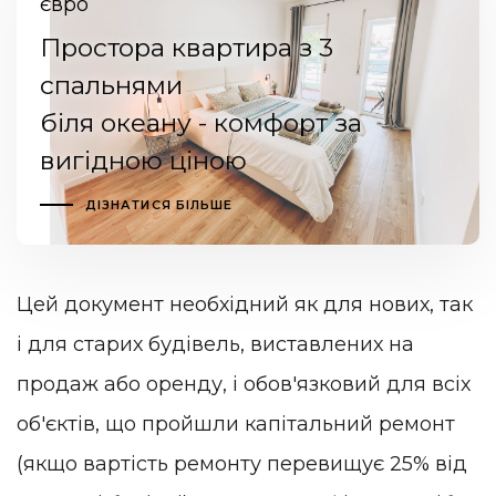
євро
Простора квартира з 3
спальнями
біля океану - комфорт за
вигідною ціною
ДІЗНАТИСЯ БІЛЬШЕ
Цей документ необхідний як для нових, так
і для старих будівель, виставлених на
продаж або оренду, і обов'язковий для всіх
об'єктів, що пройшли капітальний ремонт
(якщо вартість ремонту перевищує 25% від