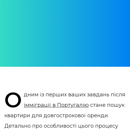
облаштування
орендованої квартири в
Португалії?
АВТОР:
Yulia Vrublevskaia
ОПУБЛІКОВАНО:
14 September 2022
КАТЕГОРІЯ:
Нерухомість в Португалії
О
дним із перших ваших завдань після
імміграції в Португалію
стане пошук
квартири для довгострокової оренди.
Детально про особливості цього процесу