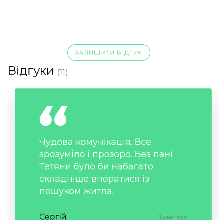
ЗАЛИШИТИ ВІДГУК
Відгуки
(11)
Чудова комунікація. Все
зрозуміло і прозоро. Без пані
Тетяни було би набагато
складніше впоратися із
пошуком житла.
Сергій
1 year ago