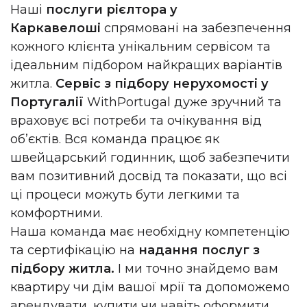
Наші
послуги рієлтора у
Каркавелоші
спрямовані на забезпечення
кожного клієнта унікальним сервісом та
ідеальним підбором найкращих варіантів
житла.
Сервіс з підбору нерухомості у
Португалії
WithPortugal дуже зручний та
враховує всі потреби та очікування від
об’єктів. Вся команда працює як
швейцарський годинник, щоб забезпечити
вам позитивний досвід та показати, що всі
ці процеси можуть бути легкими та
комфортними.
Наша команда має необхідну компетенцію
та сертифікацію на
надання послуг з
підбору житла.
І ми точно знайдемо вам
квартиру чи дім вашої мрії та допоможемо
арендувати, купити чи навіть оформити