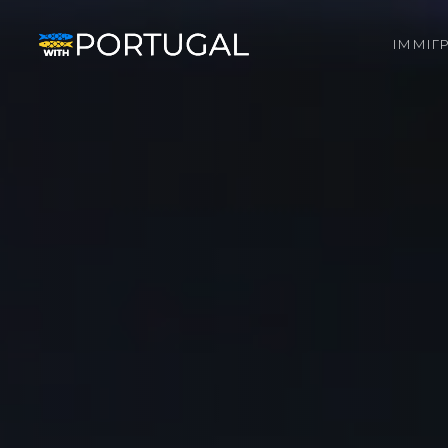
ІММІГ