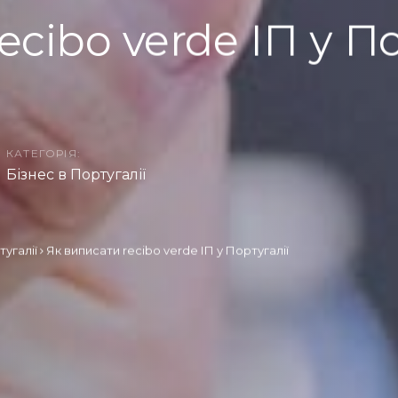
ecibo verde ІП у По
КАТЕГОРІЯ:
Бізнес в Португалії
тугалії
Як виписати recibo verde ІП у Португалії