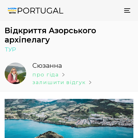
Tog
nav
Відкриття Азорського
архіпелагу
TУР
Сюзанна
про гіда
залишити відгук