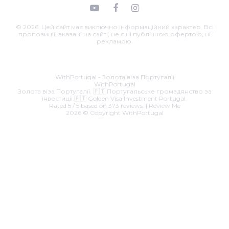
© 2026. Цей сайт має виключно інформаційний характер. Всі
пропозиції, вказані на сайті, не є ні публічною офертою, ні
рекламою.
Email:
roman@withportugal.com
.
39 - 990
Business hours are
07.00 a.m. to 22.00 p.m. Sunday to Saturday
WithPortugal - Золота віза Португалії
WithPortugal
Золота віза Португалії. 🇵🇹 Португальське громадянство за
інвестиції.🇵🇹 Golden Visa Investment Portugal.
Rated
5
/ 5 based on
373
reviews. |
Review Me
2026 © Copyright
WithPortugal