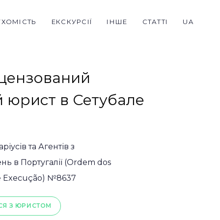
УХОМІСТЬ
ЕКСКУРСІЇ
ІНШЕ
СТАТТІ
UA
іцензований
 юрист в Сетубале
ріусів та Агентів з
ь в Португалії (Ordem dos
de Execução) №8637
СЯ З ЮРИСТОМ