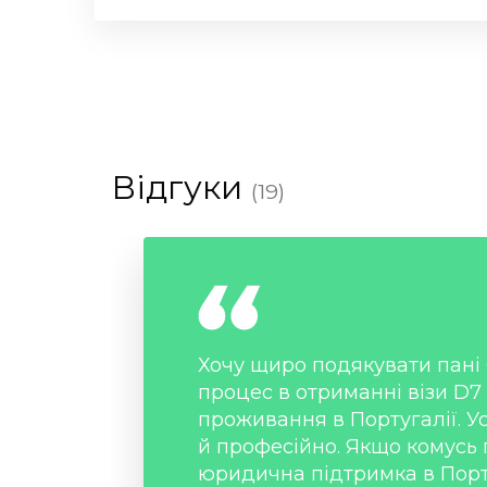
Відгуки
(19)
Хочу щиро подякувати пані 
процес в отриманні візи D7 
проживання в Португалії. У
й професійно. Якщо комусь 
юридична підтримка в Порт