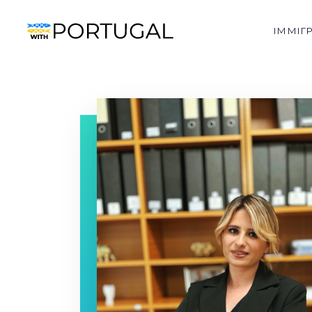
ІММІГ