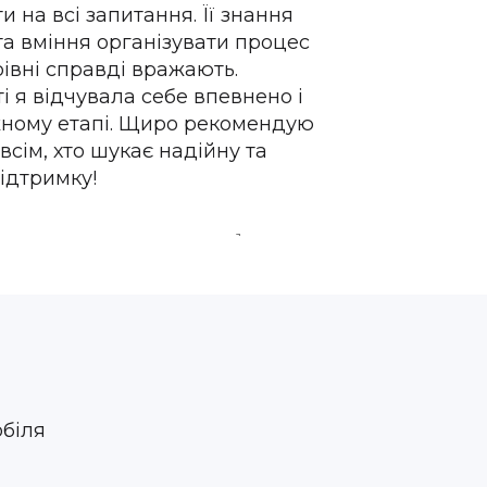
и на всі запитання. Її знання
та вміння організувати процес
івні справді вражають.
ті я відчувала себе впевнено і
жному етапі. Щиро рекомендую
всім, хто шукає надійну та
ідтримку!
1 year ago
обіля