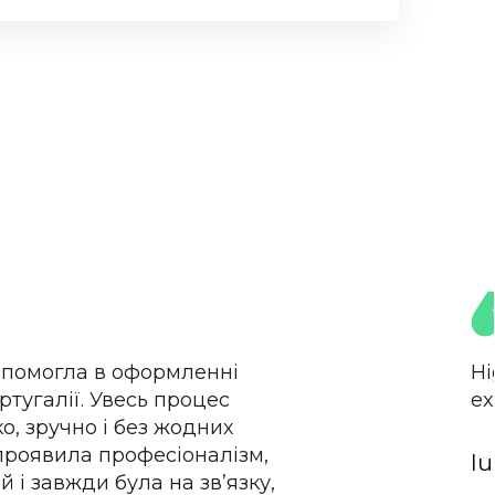
помогла в оформленні
Hi
ртугалії. Увесь процес
ex
, зручно і без жодних
проявила професіоналізм,
Iu
й і завжди була на зв’язку,