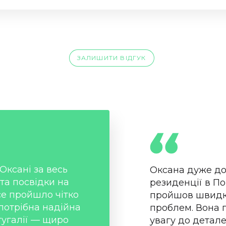
ЗАЛИШИТИ ВІДГУК
Оксані за весь
Оксана дуже до
та посвідки на
резиденції в По
се пройшло чітко
пройшов швидко
потрібна надійна
проблем. Вона 
угалії — щиро
увагу до детале