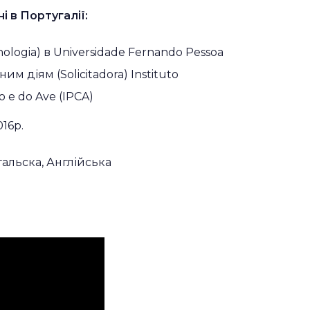
і в Португалії:
nologia) в Universidade Fernando Pessoa
м діям (Solicitadora) Instituto
o e do Ave (IPCA)
16р.
гальска, Англійська