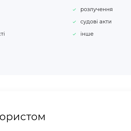
розлучення
судові акти
ті
інше
 юристом