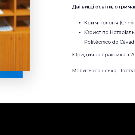
Дві вищі освіти, отриман
Кримінологія (Crimi
Юрист по Нотаріальни
Politécnico do Cávad
Юридична практика з 20
Мови: Українська, Порту