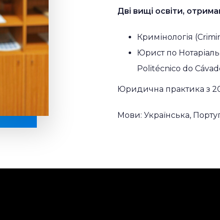
Дві вищі освіти, отриман
Кримінологія (Crimi
Юрист по Нотаріальни
Politécnico do Cávad
Юридична практика з 20
Мови: Українська, Порту