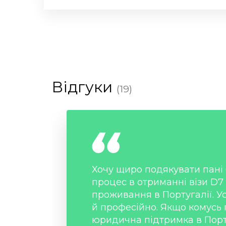
Відгуки
(19)
Хочу щиро подякувати пані 
процес в отриманні візи D7 
проживання в Португалії. У
й професійно. Якщо комусь 
юридична підтримка в Порт