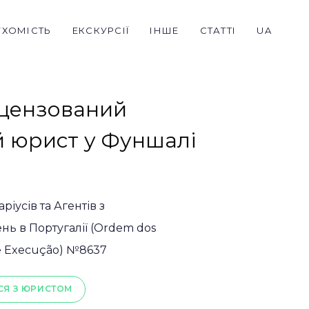
УХОМІСТЬ
ЕКСКУРСІЇ
ІНШЕ
СТАТТІ
UA
іцензований
й юрист у Фуншалі
ріусів та Агентів з
ь в Португалії (Ordem dos
de Execução) №8637
СЯ З ЮРИСТОМ