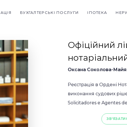
РАЦІЯ
БУХГАЛТЕРСЬКІ ПОСЛУГИ
ІПОТЕКА
НЕР
Офіційний л
нотаріальни
Оксана Соколова-Майя
Реєстрація в Ордені Нота
виконання судових рішен
Solicitadores e Agentes 
ЗВ'ЯЗАТИ