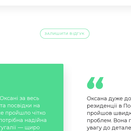
ЗАЛИШИТИ ВІДГУК
Оксані за весь
Оксана дуже до
та посвідки на
резиденції в По
се пройшло чітко
пройшов швидко
потрібна надійна
проблем. Вона 
угалії — щиро
увагу до детале