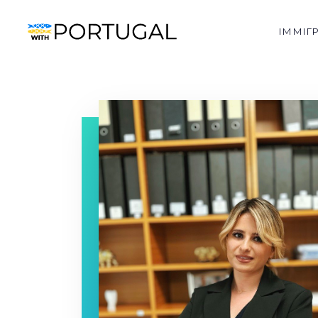
ІММІГ