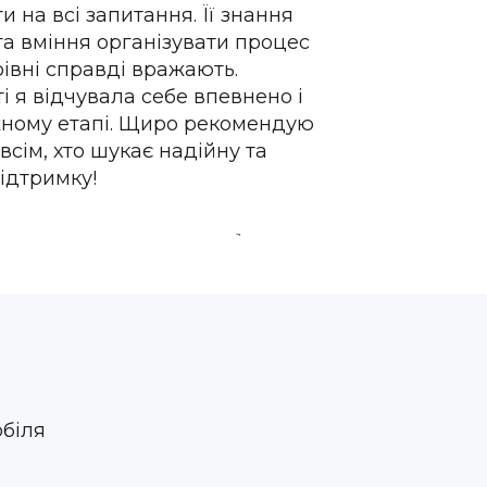
и на всі запитання. Її знання
та вміння організувати процес
івні справді вражають.
ті я відчувала себе впевнено і
жному етапі. Щиро рекомендую
всім, хто шукає надійну та
ідтримку!
1 year ago
обіля