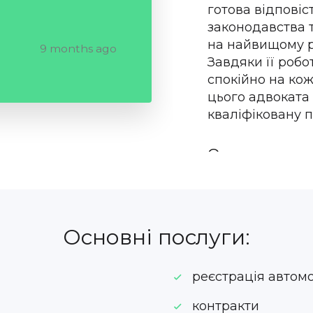
готова відповіст
законодавства 
на найвищому р
9 months ago
Завдяки її робо
спокійно на ко
цього адвоката 
кваліфіковану п
Олена
Основні послуги:
реєстрація автом
контракти