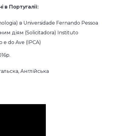
і в Португалії:
nologia) в Universidade Fernando Pessoa
м діям (Solicitadora) Instituto
o e do Ave (IPCA)
16р.
гальска, Англійська