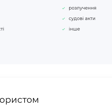
розлучення
судові акти
ті
інше
 юристом