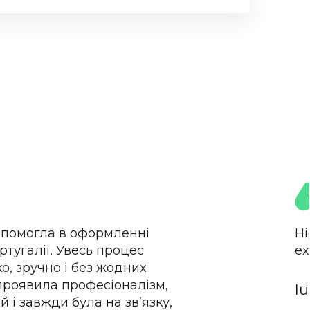
помогла в оформленні
Hi
ртугалії. Увесь процес
ex
, зручно і без жодних
проявила професіоналізм,
Iu
й і завжди була на зв’язку,