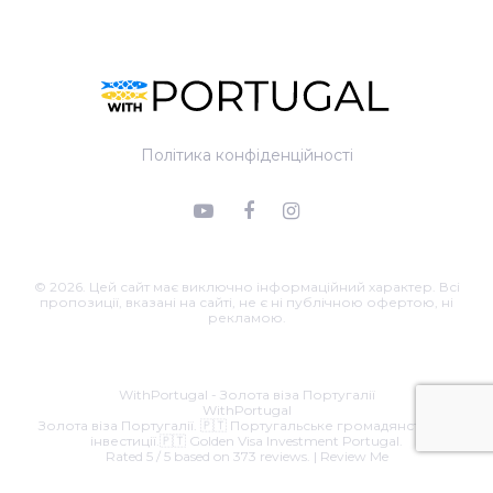
Політика конфіденційності
© 2026. Цей сайт має виключно інформаційний характер. Всі
пропозиції, вказані на сайті, не є ні публічною офертою, ні
рекламою.
Email:
roman@withportugal.com
.
39 - 990
Business hours are
07.00 a.m. to 22.00 p.m. Sunday to Saturday
WithPortugal - Золота віза Португалії
WithPortugal
Золота віза Португалії. 🇵🇹 Португальське громадянство за
інвестиції.🇵🇹 Golden Visa Investment Portugal.
Rated
5
/ 5 based on
373
reviews. |
Review Me
2026 © Copyright
WithPortugal