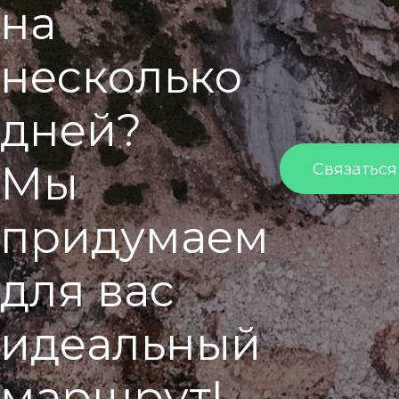
н
а
н
е
с
к
о
л
ь
к
о
д
н
е
й
?
М
ы
Связаться
п
р
и
д
у
м
а
е
м
д
л
я
в
а
с
и
д
е
а
л
ь
н
ы
й
м
а
р
ш
р
у
т
!