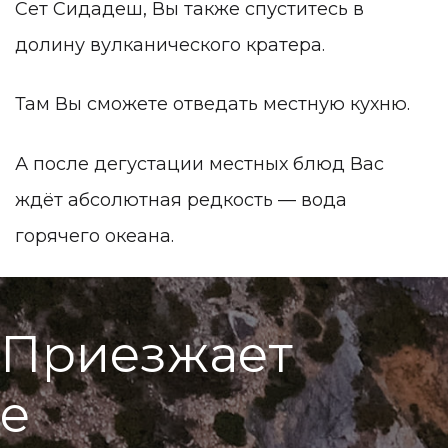
Сет Сидадеш, Вы также спуститесь в
долину вулканического кратера.
Там Вы сможете отведать местную кухню.
А после дегустации местных блюд Вас
ждёт абсолютная редкость — вода
горячего океана.
П
р
и
е
з
ж
а
е
т
е