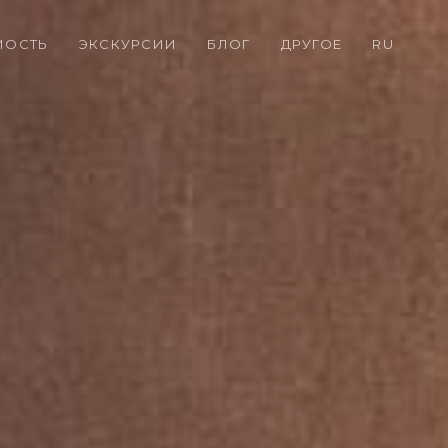
МОСТЬ
ЭКСКУРСИИ
БЛОГ
ДРУГОЕ
RU