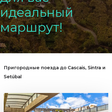
и
д
е
а
л
ь
н
ы
й
м
а
р
ш
р
у
т
!
Пригородные поезда до Cascais, Sintra и
Setúbal