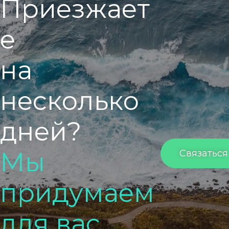
П
р
и
е
з
ж
а
е
т
е
н
а
н
е
с
к
о
л
ь
к
о
д
н
е
й
?
М
ы
Связаться
п
р
и
д
у
м
а
е
м
д
л
я
в
а
с