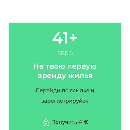
2
3
0
4
1
+
5
2
ЕВРО
6
3
На твою первую
аренду жилья
7
4
Перейди по ссылке и
8
5
зарегистрируйся
9
6
Получить 41€