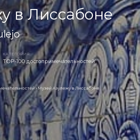
у в Лиссабоне
lejo
КАТЕГОРИЯ:
TOP-100 достопримечательностей
мечательностей
Музей Азулежу в Лиссабоне