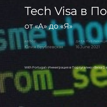
Tech Visa в П
от «А» до «Я»
АВТОР:
ДАТА ПУБЛИКАЦИ
Юлия Врублевская
16 June 2021
With Portugal
Иммиграция в Португалию
Виза D 