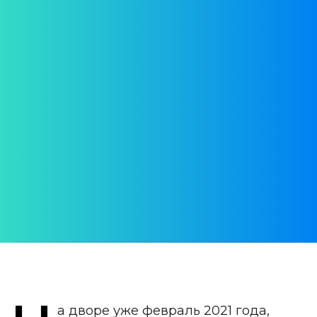
Туризм на уровне 1993
года. Военные
руководят вакцинацией.
Деревня без
коронавируса
#аЧтоТамВПортугалии
АВТОР:
Юлия Врублевская
ДАТА ПУБЛИКАЦИИ:
13 February 2021
КАТЕГОРИЯ:
Новости Португалии
а дворе уже февраль 2021 года,