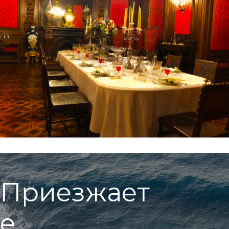
П
р
и
е
з
ж
а
е
т
е