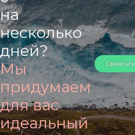
н
а
н
е
с
к
о
л
ь
к
о
д
н
е
й
?
М
ы
Связаться
п
р
и
д
у
м
а
е
м
д
л
я
в
а
с
и
д
е
а
л
ь
н
ы
й