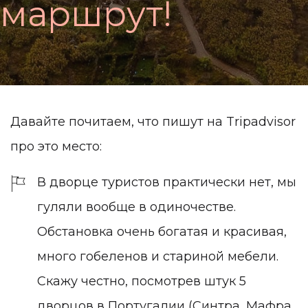
м
а
р
ш
р
у
т
!
Давайте почитаем, что пишут на Tripadvisor
про это место:
В дворце туристов практически нет, мы
гуляли вообще в одиночестве.
Обстановка очень богатая и красивая,
много гобеленов и стариной мебели.
Скажу честно, посмотрев штук 5
дворцов в Португалии (Синтра, Мафра