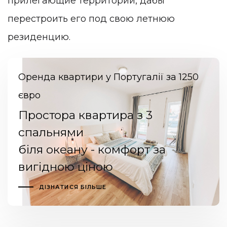
прилегающие территории, дабы
перестроить его под свою летнюю
резиденцию.
Оренда квартири у Португалії за 1250
євро
Простора квартира з 3
спальнями
біля океану - комфорт за
вигідною ціною
ДІЗНАТИСЯ БІЛЬШЕ