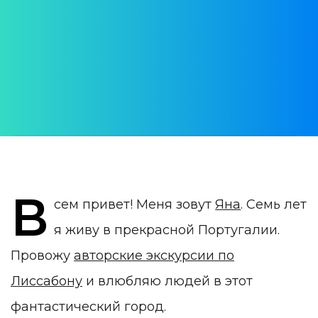
Palácio Nacional da Pena
АВТОР:
Яна Урусова
ДАТА ПУБЛИКАЦИИ:
07 April 2020
КАТЕГОРИЯ:
Синтра
В
сем привет! Меня зовут
Яна
. Семь лет
я живу в прекрасной Португалии.
Провожу
авторские экскурсии по
Лиссабону
и влюбляю людей в этот
фантастический город.