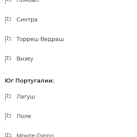
Помбал
Синтра
Торреш Ведраш
Визеу
Юг Португалии:
Лагуш
Лоле
Монте-Гордо