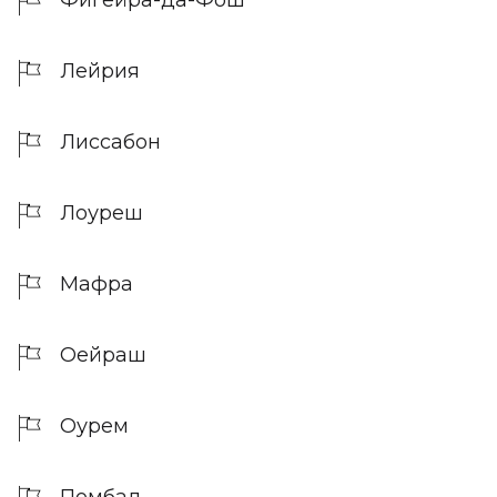
Фигейра-да-Фош
Лейрия
Лиссабон
Лоуреш
Мафра
Оейраш
Оурем