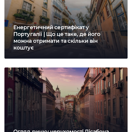
Енергетичний сертифікат у
Португалії | Що це таке, де його
можна отримати та скільки він
коштує
Огляд ринку нерухомості Лісабона