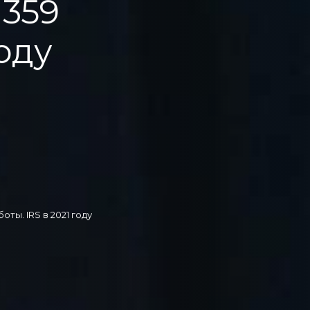
 359
году
оты. IRS в 2021 году