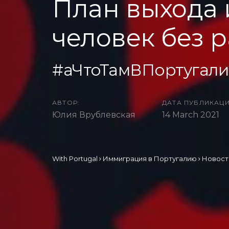
План выхода 
человек без р
#аЧтоТамВПортугал
АВТОР:
ДАТА ПУБЛИКАЦИ
Юлия Врублевская
14 March 2021
With Portugal
Иммиграция в Португалию
Новост